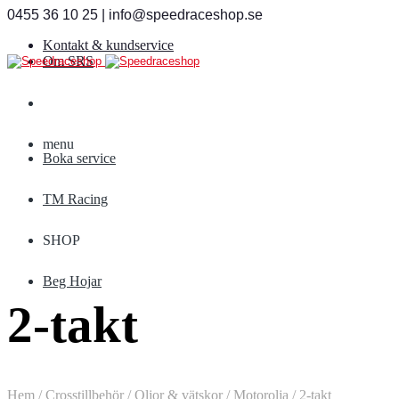
0455 36 10 25 | info@speedraceshop.se
Kontakt & kundservice
Om SRS
menu
Boka service
TM Racing
SHOP
Beg Hojar
2-takt
Hem
/
Crosstillbehör
/
Oljor & vätskor
/
Motorolja
/
2-takt