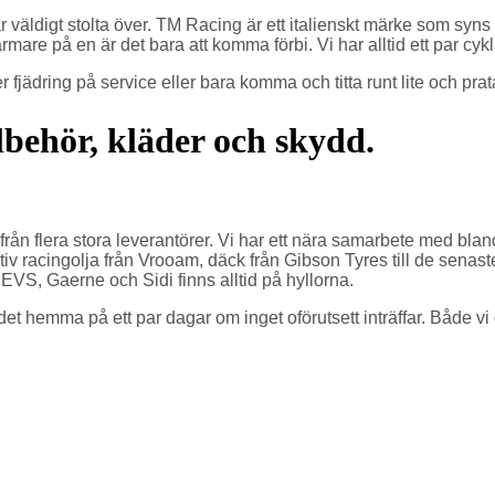
r väldigt stolta över. TM Racing är ett italienskt märke som syn
mare på en är det bara att komma förbi. Vi har alltid ett par cy
 fjädring på service eller bara komma och titta runt lite och pr
llbehör, kläder och skydd.
hör från flera stora leverantörer. Vi har ett nära samarbete me
iv racingolja från Vrooam, däck från Gibson Tyres till de senas
EVS, Gaerne och Sidi finns alltid på hyllorna.
et hemma på ett par dagar om inget oförutsett inträffar. Både vi och