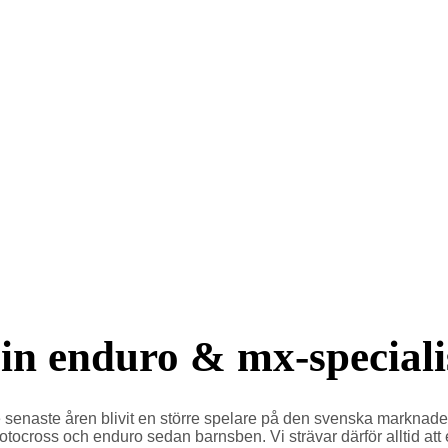
n enduro & mx-speciali
aste åren blivit en större spelare på den svenska marknaden. Id
ross och enduro sedan barnsben. Vi strävar därför alltid att er