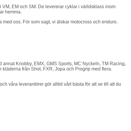
s i VM, EM och SM. De levererar cyklar i världsklass inom
klar hemma.
ata med oss. För som sagt, vi älskar motocross och enduro.
d bland annat Knobby, EMX, GMS Sports, MC Nyckeln, TM Racing,
te kläderna från Shot, FXR, Jopa och Progrip med flera.
 våra leverantörer gör alltid vårt bästa för att se till att du