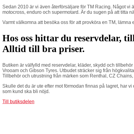
Sedan 2010 är vi även återförsäljare för TM Racing. Något vi ä
motocross, enduro och supermotard. Är du sugen på att titta när
Varmt välkomna att besöka oss för att provköra en TM, lämna er
Hos oss hittar du reservdelar, ti
Alltid till bra priser.
Butiken är välfylld med reservdelar, kläder, skydd och tillbe
Vrooam och Gibson Tyres. Utbudet sträcker sig från högkvalitat
Tillbehör och utrustning från märken som Renthal, CZ Chains, 
Skulle det du är ute efter mot förmodan finnas på lagret, har vi d
som kund ska bli nöjd.
Till butiksdelen