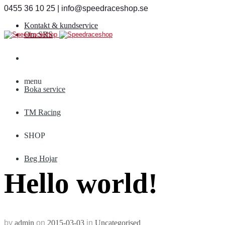
0455 36 10 25 | info@speedraceshop.se
Kontakt & kundservice
Om SRS
menu
Boka service
TM Racing
SHOP
Beg Hojar
Hello world!
by
admin
on
2015-03-03
in
Uncategorised